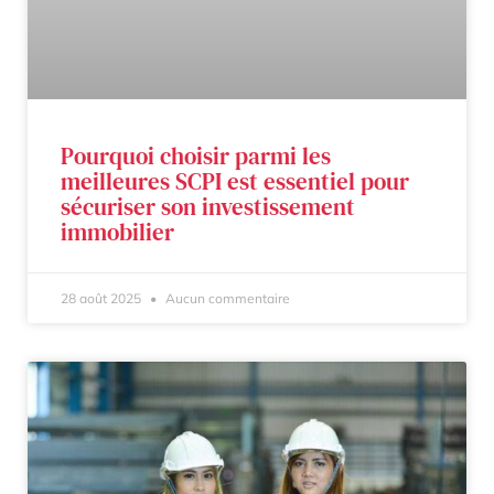
Pourquoi choisir parmi les
meilleures SCPI est essentiel pour
sécuriser son investissement
immobilier
28 août 2025
Aucun commentaire